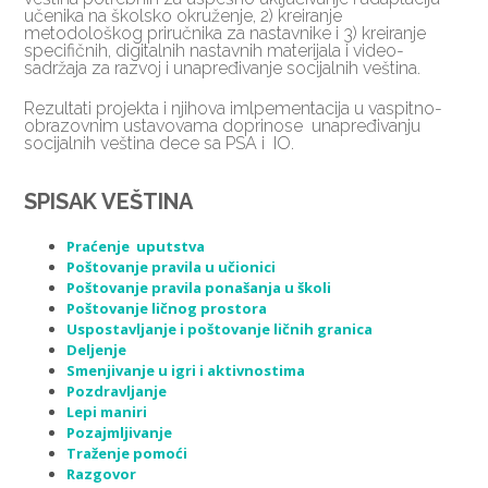
učenika na školsko okruženje, 2) kreiranje
metodološkog priručnika za nastavnike i 3) kreiranje
specifičnih, digitalnih nastavnih materijala i video-
sadržaja za razvoj i unapređivanje socijalnih veština.
Rezultati projekta i njihova imlpementacija u vaspitno-
obrazovnim ustavovama doprinose unapređivanju
socijalnih veština dece sa PSA i IO.
SPISAK VEŠTINA
Praćenje uputstva
Poštovanje pravila u učionici
Poštovanje pravila ponašanja u školi
Poštovanje ličnog prostora
Uspostavljanje i poštovanje ličnih granica
Deljenje
Smenjivanje u igri i aktivnostima
Pozdravljanje
Lepi maniri
Pozajmljivanje
Traženje pomoći
Razgovor