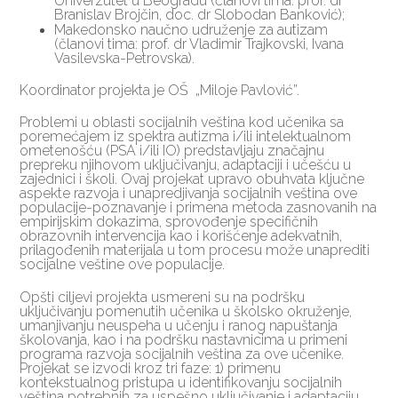
Univerzutet u Beogradu (članovi tima: prof. dr
Branislav Brojčin, doc. dr Slobodan Banković);
Makedonsko naučno udruženje za autizam
(članovi tima: prof. dr Vladimir Trajkovski, Ivana
Vasilevska-Petrovska).
Koordinator projekta je OŠ „Miloje Pavlović”.
Problemi u oblasti socijalnih veština kod učenika sa
poremećajem iz spektra autizma i/ili intelektualnom
ometenošću (PSA i/ili IO) predstavljaju značajnu
prepreku njihovom uključivanju, adaptaciji i učešću u
zajednici i školi. Ovaj projekat upravo obuhvata ključne
aspekte razvoja i unapredjivanja socijalnih veština ove
populacije-poznavanje i primena metoda zasnovanih na
empirijskim dokazima, sprovođenje specifičnih
obrazovnih intervencija kao i korišćenje adekvatnih,
prilagođenih materijala u tom procesu može unaprediti
socijalne veštine ove populacije.
Opšti ciljevi projekta usmereni su na podršku
uključivanju pomenutih učenika u školsko okruženje,
umanjivanju neuspeha u učenju i ranog napuštanja
školovanja, kao i na podršku nastavnicima u primeni
programa razvoja socijalnih veština za ove učenike.
Projekat se izvodi kroz tri faze: 1) primenu
kontekstualnog pristupa u identifikovanju socijalnih
veština potrebnih za uspešno uključivanje i adaptaciju