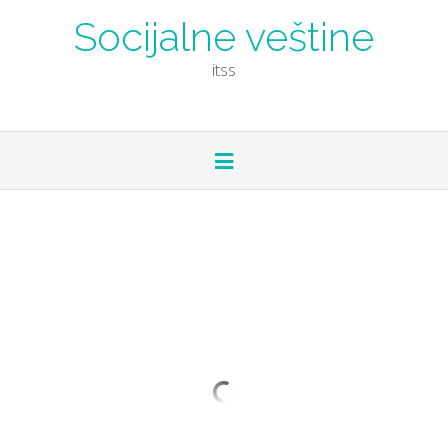
Skip
Socijalne veštine
to
content
itss