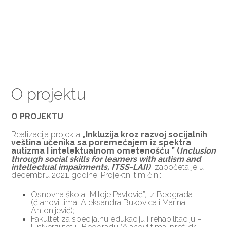
O projektu
O PROJEKTU
Realizacija projekta
„Inkluzija kroz razvoj socijalnih
veština učenika sa poremećajem iz spektra
autizma I intelektualnom ometenošću ” (
Inclusion
through social skills for learners with autism and
intellectual impairments, ITSS-LAII)
započeta je u
decembru 2021. godine. Projektni tim čini:
Osnovna škola „Miloje Pavlović”, iz Beograda
(članovi tima: Aleksandra Bukovica i Marina
Antonijević);
Fakultet za specijalnu edukaciju i rehabilitaciju –