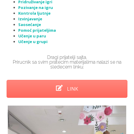
Pridruživanje igri
Pozivanje na igru
Kontrola ljutnje
Izvinjavanje
Saosećanje
Pomoć prijateljima
Učenje u paru
Učenje u grupi
Dragi prijatelji sajta,
Prirucnik sa svim pratecim materijalima nalazi se na
sledecem linku:
LINK